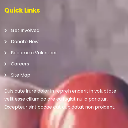
Quick Links
Get Involved
Donate Now
Become a Volunteer
Careers
Site Map
Duis aute irure dolor in repreh enderit in voluptate
velit esse cillum dolore eu fugiat nulla pariatur.
Excepteur sint occae cat cupidatat non proident.