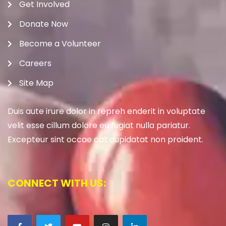
Get Involved
Donate Now
Become a Volunteer
Careers
Site Map
Duis aute irure dolor in repreh enderit in voluptate
velit esse cillum dolore eu fugiat nulla pariatur.
Excepteur sint occae cat cupidatat non proident.
CONNECT WITH US: