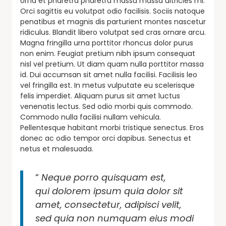
Urna et pharetra pharetra massa massa ultricies mi.
Orci sagittis eu volutpat odio facilisis. Sociis natoque
penatibus et magnis dis parturient montes nascetur
ridiculus. Blandit libero volutpat sed cras ornare arcu.
Magna fringilla urna porttitor rhoncus dolor purus
non enim. Feugiat pretium nibh ipsum consequat
nisl vel pretium. Ut diam quam nulla porttitor massa
id. Dui accumsan sit amet nulla facilisi. Facilisis leo
vel fringilla est. In metus vulputate eu scelerisque
felis imperdiet. Aliquam purus sit amet luctus
venenatis lectus. Sed odio morbi quis commodo.
Commodo nulla facilisi nullam vehicula.
Pellentesque habitant morbi tristique senectus. Eros
donec ac odio tempor orci dapibus. Senectus et
netus et malesuada.
“
Neque porro quisquam est,
qui dolorem ipsum quia dolor sit
amet, consectetur, adipisci velit,
sed quia non numquam eius modi