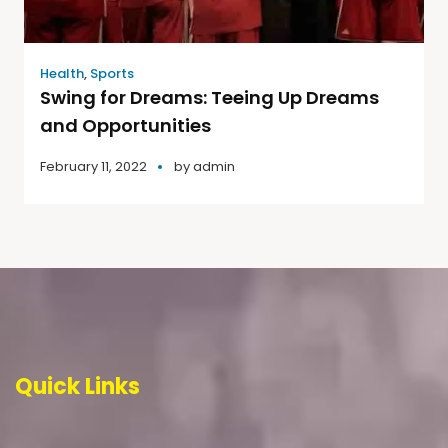
Health
,
Sports
Swing for Dreams: Teeing Up Dreams
and Opportunities
February 11, 2022
by
admin
Quick Links