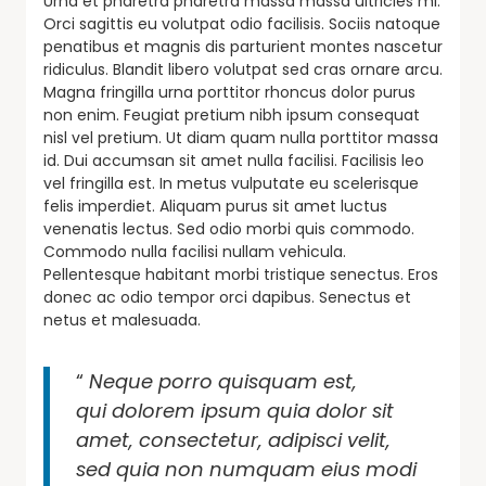
Urna et pharetra pharetra massa massa ultricies mi.
Orci sagittis eu volutpat odio facilisis. Sociis natoque
penatibus et magnis dis parturient montes nascetur
ridiculus. Blandit libero volutpat sed cras ornare arcu.
Magna fringilla urna porttitor rhoncus dolor purus
non enim. Feugiat pretium nibh ipsum consequat
nisl vel pretium. Ut diam quam nulla porttitor massa
id. Dui accumsan sit amet nulla facilisi. Facilisis leo
vel fringilla est. In metus vulputate eu scelerisque
felis imperdiet. Aliquam purus sit amet luctus
venenatis lectus. Sed odio morbi quis commodo.
Commodo nulla facilisi nullam vehicula.
Pellentesque habitant morbi tristique senectus. Eros
donec ac odio tempor orci dapibus. Senectus et
netus et malesuada.
“
Neque porro quisquam est,
qui dolorem ipsum quia dolor sit
amet, consectetur, adipisci velit,
sed quia non numquam eius modi