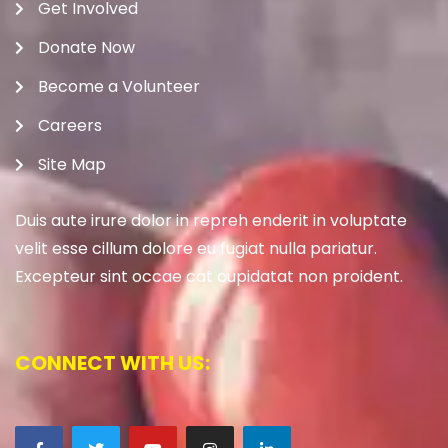
Get Involved
Donate Now
Become a Volunteer
Careers
Site Map
Duis aute irure dolor in repreh enderit in voluptate
velit esse cillum dolore eu fugiat nulla pariatur.
Excepteur sint occae cat cupidatat non proident.
CONNECT WITH US: